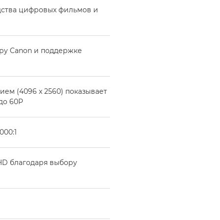
дства цифровых фильмов и
ру Canon и поддержке
ем (4096 x 2560) показывает
до 60P
000:1
HD благодаря выбору