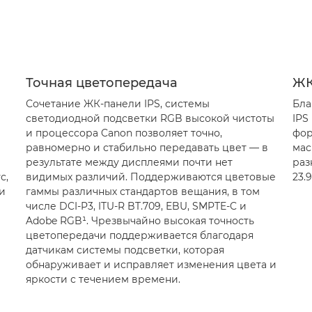
Точная цветопередача
ЖК
Сочетание ЖК-панели IPS, системы
Бла
светодиодной подсветки RGB высокой чистоты
IPS
и процессора Canon позволяет точно,
фор
равномерно и стабильно передавать цвет — в
мас
результате между дисплеями почти нет
раз
с,
видимых различий. Поддерживаются цветовые
23.
и
гаммы различных стандартов вещания, в том
числе DCI-P3, ITU-R BT.709, EBU, SMPTE-C и
Adobe RGB¹. Чрезвычайно высокая точность
цветопередачи поддерживается благодаря
датчикам системы подсветки, которая
обнаруживает и исправляет изменения цвета и
яркости с течением времени.