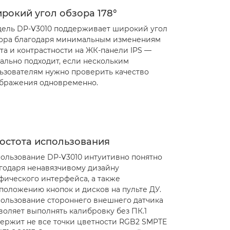
рокий угол обзора 178°
ель DP-V3010 поддерживает широкий угол
ора благодаря минимальным изменениям
та и контрастности на ЖК-панели IPS —
ально подходит, если нескольким
ьзователям нужно проверить качество
бражения одновременно.
остота использования
ользование DP-V3010 интуитивно понятно
годаря ненавязчивому дизайну
фического интерфейса, а также
положению кнопок и дисков на пульте ДУ.
ользование стороннего внешнего датчика
воляет выполнять калибровку без ПК.1
ержит не все точки цветности RGB2 SMPTE