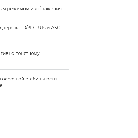
ным режимом изображения
оддержка 1D/3D-LUTs и ASC
итивно понятному
лгосрочной стабильности
не