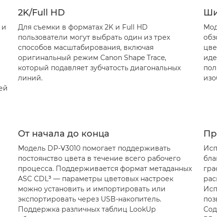
2K/Full HD
Ши
 и
Для съемки в форматах 2K и Full HD
Мод
пользователи могут выбрать один из трех
обз
способов масштабирования, включая
цве
оригинальный режим Canon Shape Trace,
иде
который подавляет зубчатость диагональных
пол
линий.
изо
ей
От начала до конца
Пр
Модель DP-V3010 помогает поддерживать
Исп
постоянство цвета в течение всего рабочего
бла
процесса. Поддерживается формат метаданных
гра
ASC CDL³ — параметры цветовых настроек
рас
можно установить и импортировать или
Исп
экспортировать через USB-накопитель.
поз
Поддержка различных таблиц LookUp
Сод