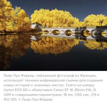
Пьер-Луи Феррер, пейзажный фотограф из Франции,
использует техники инфракрасной съемки для создания
новых историй о знакомых местах. Снято на камеру
Canon EOS 6D с объективом Canon EF 16-35mm f/4L IS
USM и следующими параметрами: 18 мм, 1/60 сек., f/9 и
ISO 100. © Пьер-Луи Феррер