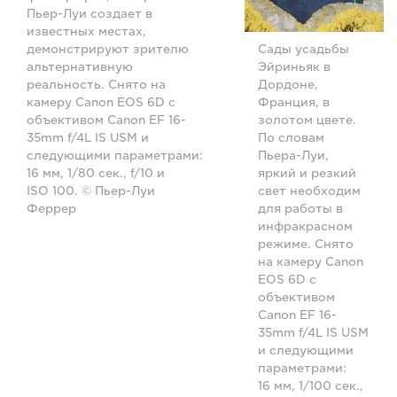
Пьер-Луи создает в
известных местах,
демонстрируют зрителю
Сады усадьбы
альтернативную
Эйриньяк в
реальность. Снято на
Дордоне,
камеру Canon EOS 6D с
Франция, в
объективом Canon EF 16-
золотом цвете.
35mm f/4L IS USM и
По словам
следующими параметрами:
Пьера-Луи,
16 мм, 1/80 сек., f/10 и
яркий и резкий
ISO 100. © Пьер-Луи
свет необходим
Феррер
для работы в
инфракрасном
режиме. Снято
на камеру Canon
EOS 6D с
объективом
Canon EF 16-
35mm f/4L IS USM
и следующими
параметрами:
16 мм, 1/100 сек.,