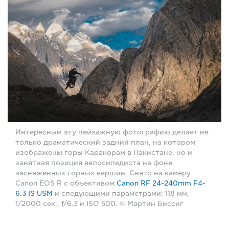
Интересным эту пейзажную фотографию делает не
только драматический задний план, на котором
изображены горы Каракорам в Пакистане, но и
занятная позиция велосипедиста на фоне
заснеженных горных вершин. Снято на камеру
Canon EOS R с объективом
Canon RF 24-240mm F4-
6.3 IS USM
и следующими параметрами: 118 мм,
1/2000 сек., f/6.3 и ISO 500. © Мартин Биссиг