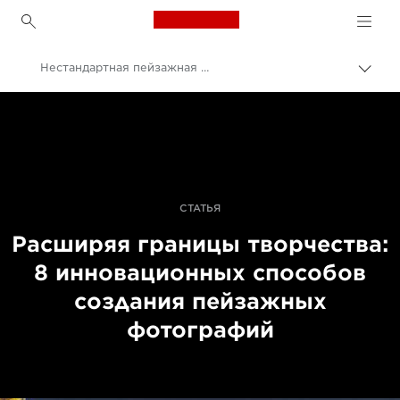
Canon Logo, back to h
Нестандартная пейзажная фотография
Пере
цепо
Canon
Профессиональная фото- и видеосъемка
Истории
СТАТЬЯ
Расширяя границы творчества:
8 инновационных способов
создания пейзажных
фотографий