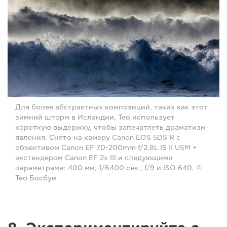
Для более абстрактных композиций, таких как этот
зимний шторм в Исландии, Тео использует
короткую выдержку, чтобы запечатлеть драматизм
явления. Снято на камеру Canon EOS 5DS R с
объективом Canon EF 70-200mm f/2.8L IS II USM +
экстендером Canon EF 2x III и следующими
параметрами: 400 мм, 1/6400 сек., f/9 и ISO 640. ©
Тео Босбум