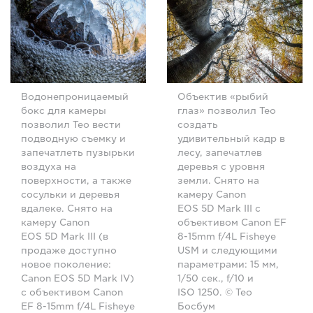
Водонепроницаемый
Объектив «рыбий
бокс для камеры
глаз» позволил Тео
позволил Тео вести
создать
подводную съемку и
удивительный кадр в
запечатлеть пузырьки
лесу, запечатлев
воздуха на
деревья с уровня
поверхности, а также
земли. Снято на
сосульки и деревья
камеру Canon
вдалеке. Снято на
EOS 5D Mark III с
камеру Canon
объективом Canon EF
EOS 5D Mark III (в
8-15mm f/4L Fisheye
продаже доступно
USM и следующими
новое поколение:
параметрами: 15 мм,
Canon EOS 5D Mark IV)
1/50 сек., f/10 и
с объективом Canon
ISO 1250. © Тео
EF 8-15mm f/4L Fisheye
Босбум