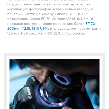
создать где угодно, и на своих мастер-классах
мотивирует фотографов искать новый взгляд на
пейзажи. Снято на камеру Canon EOS 5DS R с
объективом Canon EF 70-200mm f/2.8L IS USM (в
продаже доступно новое поколение:
Canon EF 70-
200mm f/2.8L IS III USM
) и следующими параметрами:
120 мм, 1/50 сек., f/9 и ISO 250. © Тео Босбум