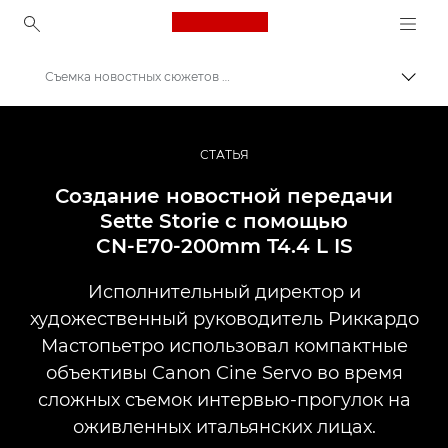
Canon Logo, back to ho
Съемка новостных сюжетов с Canon CN-E70-200mm T4.4 L IS
Пере
Canon
Профессиональная фото- и видеосъемка
СТАТЬЯ
Истории
Создание новостной передачи
Sette Storie с помощью
CN-E70-200mm T4.4 L IS
Исполнительный директор и
художественный руководитель Риккардо
Мастопьетро использовал компактные
объективы Canon Cine Servo во время
сложных съемок интервью-прогулок на
оживленных итальянских лицах.