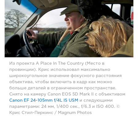
Из проекта A Place In The Country (Место в
провинции). Крис использовал максимально
широкоугольное значение фокусного расстояния
объектива, чтобы включить в кадр как можно
больше деталей в ограниченном пространстве.
Снято на камеру Canon EOS 5D Mark II с объективом
Canon EF 24-105mm f/4L IS USM
и следующими
параметрами: 24 мм, 1/400 сек., f/6.3 и ISO 400. ©
Крис Стил-Перкинс / Magnum Photos