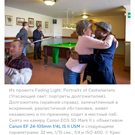
Из проекта Fading Light: Portraits of Centenarians
(Угасающий свет: портреты долгожителей).
Долгожитель (крайний справа), запечатленный в
искренней, реалистичной обстановке, живет
независимо и по-прежнему ходит в местный паб.
Снято на камеру Canon EOS 5D Mark II с объективом
Canon EF 24-105mm f/4L IS II USM
и следующими
параметрами: 32 мм, 1/15 сек., f/4 и ISO 400. © Крис