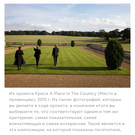
Из проекта Криса A Place In The Country (Место в
провинции), 2015 г. Из тысяч фотографий, которые
вы делаете в ходе проекта, в конечном итоге вы
выбираете те, что соответствуют одним и тем же
критериям: самая показательная, самая
впечатляющая и самая интересная. Такой является и
эта композиция, на которой показаны посетители,