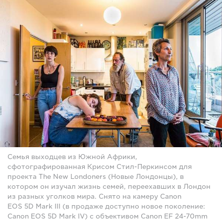
Семья выходцев из Южной Африки,
сфотографированная Крисом Стил-Перкинсом для
проекта The New Londoners (Новые Лондонцы), в
котором он изучал жизнь семей, переехавших в Лондон
из разных уголков мира. Снято на камеру Canon
EOS 5D Mark III (в продаже доступно новое поколение:
Canon EOS 5D Mark IV) с объективом Canon EF 24-70mm