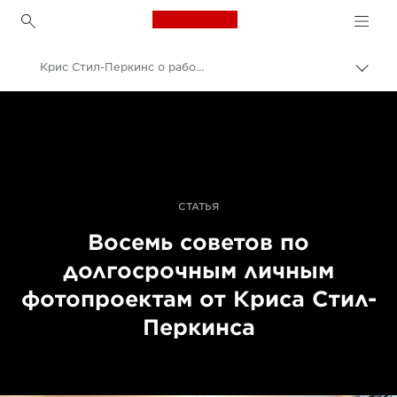
Canon Logo, back to h
Крис Стил-Перкинс о работе над долгосрочными личными проектами
Пере
цепо
Canon
Профессиональная фото- и видеосъемка
Истории
СТАТЬЯ
Восемь советов по
долгосрочным личным
фотопроектам от Криса Стил-
Перкинса