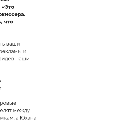
 «Это
ежиссера.
, что
ить ваши
 рекламы и
увидев наши
ю
n
фровые
делят между
мкам, а Юхана