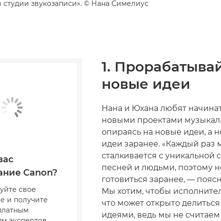
в студии звукозаписи». © Нана Симелиус
1. Прорабатыва
новые идеи
Нана и Юхана любят начинат
новыми проектами музыкал
опираясь на новые идеи, а 
идеи заранее. «Каждый раз 
сталкивается с уникальной 
вас
песней и людьми, поэтому 
ание Canon?
готовиться заранее, — пояс
уйте свое
Мы хотим, чтобы исполните
е и получите
что может открыто делитьс
сплатным
идеями, ведь мы не считае
м экспертов,