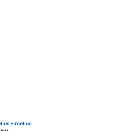
lius Simelius
ным