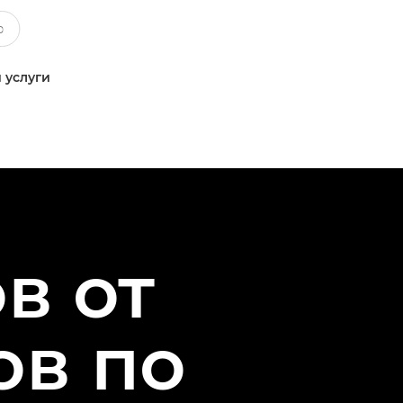
 услуги
в от
ов по