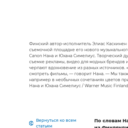
Финский автор-исполнитель Элиас Каскинен 
съемочной площадке его нового музыкальног
Canon Нана и Юхана Симелиус. Творческий д
съемке рекламы, видео для модных брендов и
черпают вдохновение из разных источников. «
смотреть фильмы, — говорит Нана. — Мы так
например в необычных сочетаниях цветов при
Нана и Юхана Симелиус / Warner Music Finlan
Вернуться ко всем
По словам Н

статьям
из Финлянди