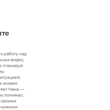
йте
ь работу над
ьных видео,
не планируя
мы
ситуацией,
не можем
няет Нана. —
ль понимал,
я своими
м нужным