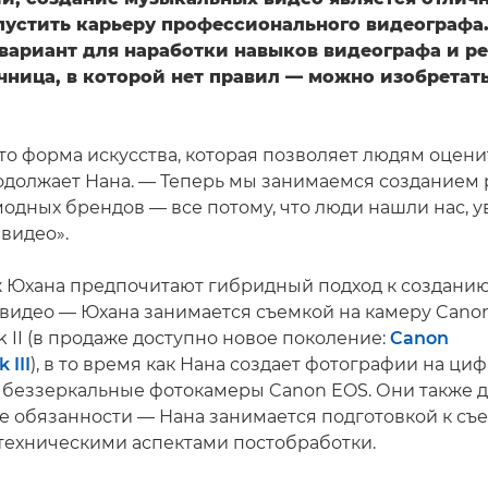
пустить карьеру профессионального видеографа.
вариант для наработки навыков видеографа и р
чница, в которой нет правил — можно изобретать
это форма искусства, которая позволяет людям оцен
одолжает Нана. — Теперь мы занимаемся созданием
модных брендов — все потому, что люди нашли нас, 
видео».
ж Юхана предпочитают гибридный подход к создани
видео — Юхана занимается съемкой на камеру Cano
 II (в продаже доступно новое поколение:
Canon
 III
), в то время как Нана создает фотографии на ци
 беззеркальные фотокамеры Canon EOS. Они также 
е обязанности — Нана занимается подготовкой к съе
 техническими аспектами постобработки.