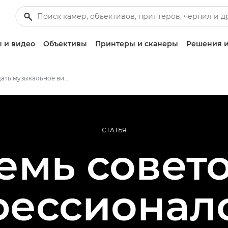
 и видео
Объективы
Принтеры и сканеры
Решения и
Как создать музыкальное видео
СТАТЬЯ
емь совето
ессионал