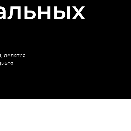
альных
, делятся
щихся