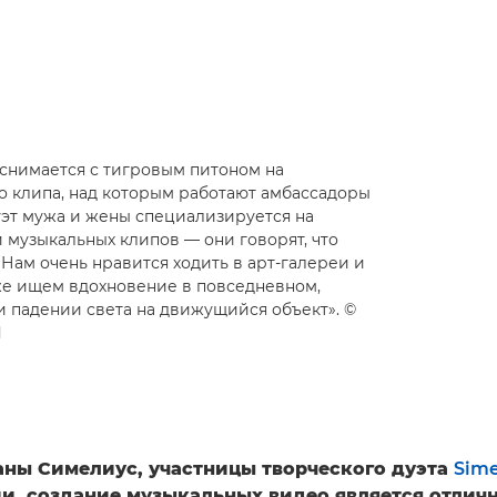
снимается с тигровым питоном на
о клипа, над которым работают амбассадоры
уэт мужа и жены специализируется на
 музыкальных клипов — они говорят, что
Нам очень нравится ходить в арт-галереи и
же ищем вдохновение в повседневном,
 падении света на движущийся объект». ©
d
аны Симелиус, участницы творческого дуэта
Sime
и, создание музыкальных видео является отлич