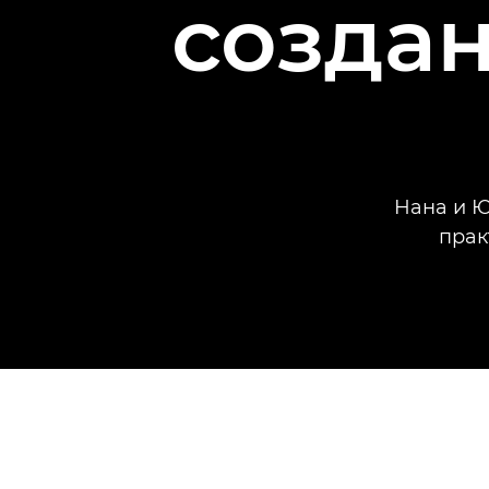
созда
Нана и Ю
прак