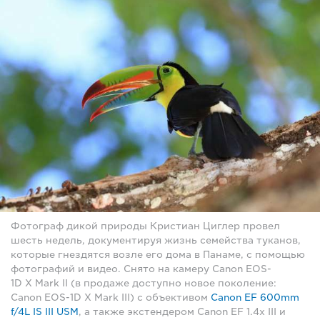
Фотограф дикой природы Кристиан Циглер провел
шесть недель, документируя жизнь семейства туканов,
которые гнездятся возле его дома в Панаме, с помощью
фотографий и видео. Снято на камеру Canon EOS-
1D X Mark II (в продаже доступно новое поколение:
Canon EOS-1D X Mark III) с объективом
Canon EF 600mm
f/4L IS III USM
, а также экстендером Canon EF 1.4x III и