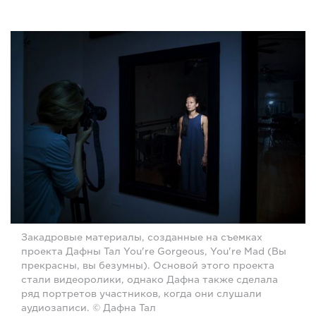
Закадровые материалы, созданные на съемках
проекта Дафны Тал You're Gorgeous, You're Mad (Вы
прекрасны, вы безумны). Основой этого проекта
стали видеоролики, однако Дафна также сделала
ряд портретов участников, когда они слушали
аудиозаписи. © Дафна Тал