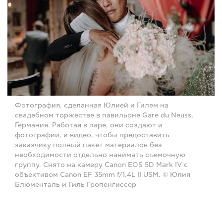
Фотография, сделанная Юлией и Гилем на
свадебном торжестве в павильоне Gare du Neuss,
Германия. Работая в паре, они создают и
фотографии, и видео, чтобы предоставить
заказчику полный пакет материалов без
необходимости отдельно нанимать съемочную
группу. Снято на камеру Canon EOS 5D Mark IV с
объективом Canon EF 35mm f/1.4L II USM. © Юлия
Блюменталь и Гиль Гропенгиссер