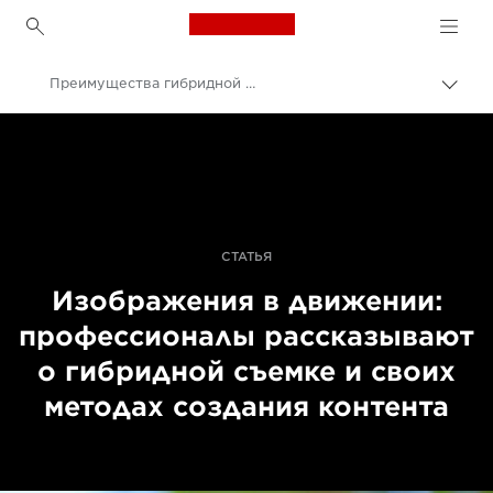
Canon Logo, back to h
Преимущества гибридной съемки
Пере
цепо
Canon
Профессиональная фото- и видеосъемка
Истории
СТАТЬЯ
Изображения в движении:
профессионалы рассказывают
о гибридной съемке и своих
методах создания контента