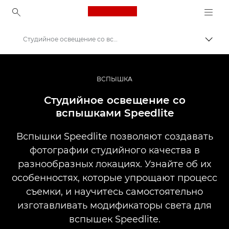
Canon Logo, back to ho
Студийное освещение со вспышками Speedlite
Пере
Canon
Профессиональная фото- и видеосъемка
ВСПЫШКА
Информационный банк: информационный ресурс для фотографов
Студийное освещение со
вспышками Speedlite
Вспышки Speedlite позволяют создавать
фотографии студийного качества в
разнообразных локациях. Узнайте об их
особенностях, которые упрощают процесс
съемки, и научитесь самостоятельно
изготавливать модификаторы света для
вспышек Speedlite.