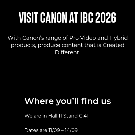
Where to find us
VISIT CANON AT IBC 2026
Products
With Canon’s range of Pro Video and Hybrid
Pro AV Solutions
products, produce content that is Created
Different.
Product Ranges
Canon Professional Services
Where you’ll find us
We are in Hall 11 Stand C.41
Dates are 11/09 – 14/09