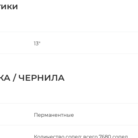
тики
13"
А / ЧЕРНИЛА
Перманентные
Количество сопел: всего 7680 сопел