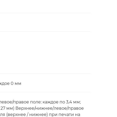
ждое 0 мм
левое/правое поле: каждое по 3,4 мм;
ат 127 мм) Верхнее/нижнее/левое/правое
ля (верхнее / нижнее) при печати на