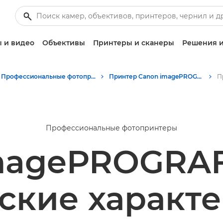
 и видео
Объективы
Принтеры и сканеры
Решения и
Профессиональные фотопринтеры Canon формата A3
Принтер Canon imagePROGRAF PRO-310 формата A3+
Профессиональные фотопринтеры
magePROGRAF
ские характ