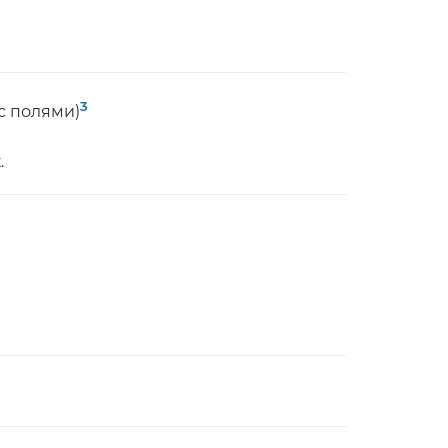
3
 с полями)
.