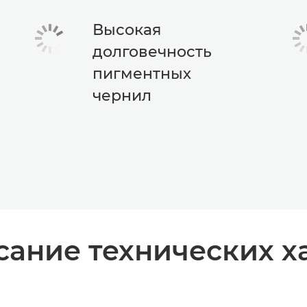
Высокая
долговечность
пигментных
чернил
ание технических х