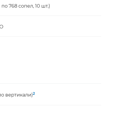
о 768 сопел, 10 шт.)
CO
2
(по вертикали)