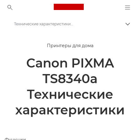
Canon Logo, back to ho
Технические характеристики и функции - Принтер Canon PIXMA TS8340a
Пере
Canon
Принтеры для дома
Принтеры Canon
Canon PIXMA
Принтер Canon PIXMA TS8340a
TS8340a
Технические
характеристики
Функции