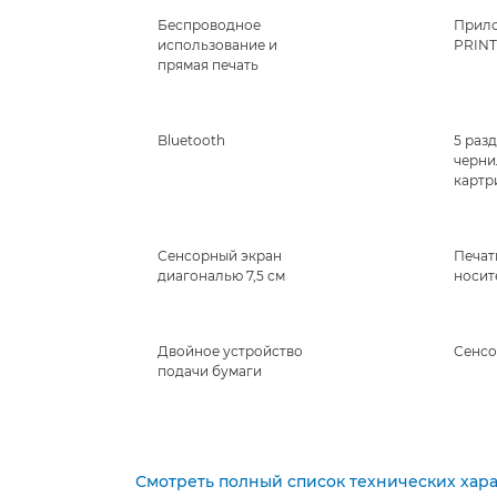
Беспроводное
Прило
использование и
PRINT
прямая печать
Bluetooth
5 раз
черни
картр
Сенсорный экран
Печат
диагональю 7,5 см
носит
Двойное устройство
Сенсо
подачи бумаги
Смотреть полный список технических хар