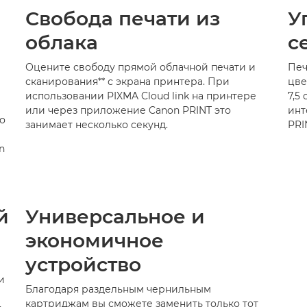
Свобода печати из
У
облака
с
Оцените свободу прямой облачной печати и
Печ
сканирования** с экрана принтера. При
цве
использовании PIXMA Cloud link на принтере
7,5
или через приложение Canon PRINT это
инт
о
занимает несколько секунд.
PRI
n
й
Универсальное и
экономичное
устройство
и
Благодаря раздельным чернильным
картриджам вы сможете заменить только тот