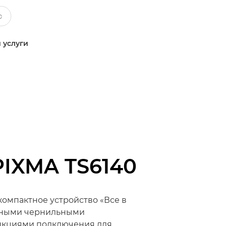
 услуги
PIXMA TS6140
компактное устройство «Все в
льными чернильными
нкциями подключения для