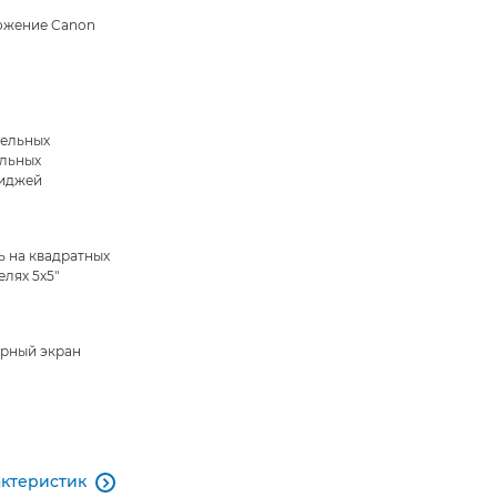
жение Canon
дельных
льных
иджей
ь на квадратных
елях 5x5"
рный экран
актеристик
