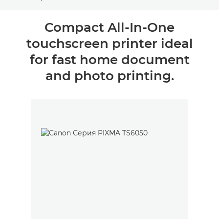
Toggle breadcrumbs
Общая информация
Compact All-In-One
touchscreen printer ideal
Технические характеристики
for fast home document
КУПИТЬ ЧЕРНИЛА
and photo printing.