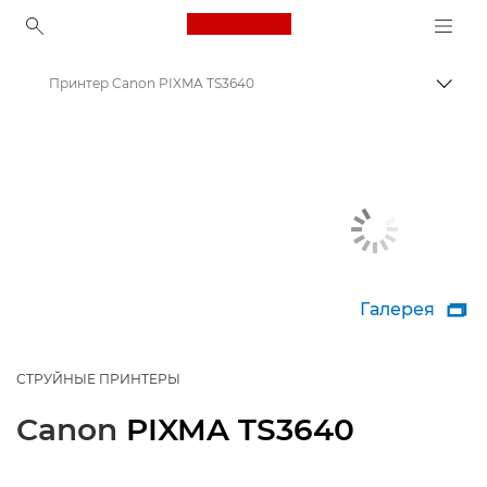
Canon Logo, back to ho
Принтер Canon PIXMA TS3640
Пере
Canon
Принтеры Canon
Галерея

СТРУЙНЫЕ ПРИНТЕРЫ
Canon
PIXMA TS3640