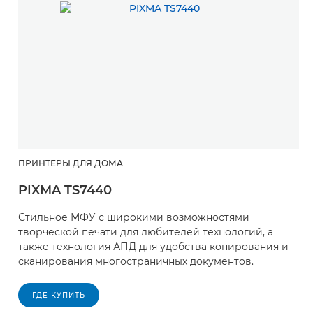
ПРИНТЕРЫ ДЛЯ ДОМА
П
PIXMA TS7440
P
Стильное МФУ с широкими возможностями
П
творческой печати для любителей технологий, а
н
также технология АПД для удобства копирования и
и
сканирования многостраничных документов.
р
в
ГДЕ КУПИТЬ