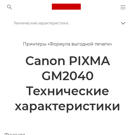
Canon Logo, back to ho
Технические характеристики Canon PIXMA GM2040
Пере
Canon
Принтеры «Формула выгодной печати»
Принтеры Canon
Canon PIXMA
Canon PIXMA GM2040 - Принтеры
GM2040
Технические
характеристики
Функции