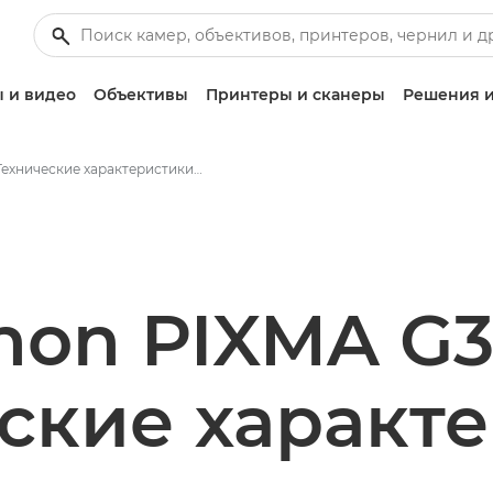
 и видео
Объективы
Принтеры и сканеры
Решения и
Технические характеристики и функции - PIXMA G3416
non PIXMA G3
ские характ