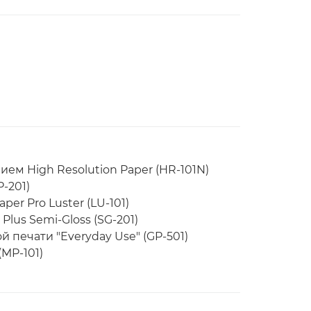
ем High Resolution Paper (HR-101N)
P-201)
r Pro Luster (LU-101)
lus Semi-Gloss (SG-201)
 печати "Everyday Use" (GP-501)
MP-101)