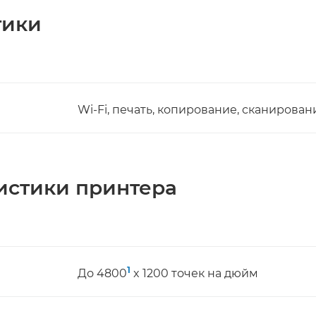
тики
Wi-Fi, печать, копирование, сканировани
истики принтера
1
До 4800
x 1200 точек на дюйм