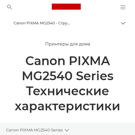
Canon Logo, back to ho
Canon PIXMA MG2540 - Струйные фотопринтеры
Пере
Canon
Принтеры для дома
Принтеры Canon
Canon PIXMA
MG2540 Series
Технические
характеристики
Canon PIXMA MG2540 Series
Toggle breadcrumbs