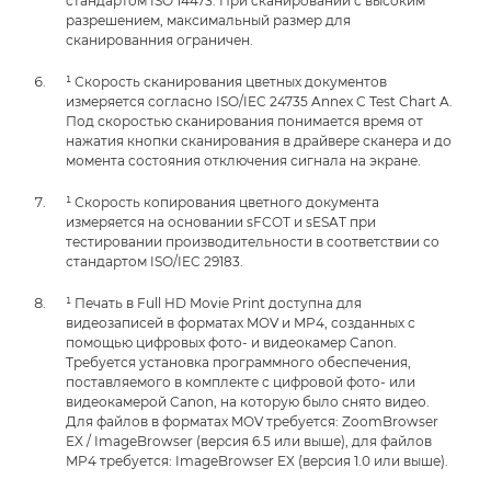
стандартом ISO 14473. При сканировании с высоким
разрешением, максимальный размер для
сканированния ограничен.
¹ Скорость сканирования цветных документов
измеряется согласно ISO/IEC 24735 Annex C Test Chart A.
Под скоростью сканирования понимается время от
нажатия кнопки сканирования в драйвере сканера и до
момента состояния отключения сигнала на экране.
¹ Скорость копирования цветного документа
измеряется на основании sFCOT и sESAT при
тестировании производительности в соответствии со
стандартом ISO/IEC 29183.
¹ Печать в Full HD Movie Print доступна для
видеозаписей в форматах MOV и MP4, созданных с
помощью цифровых фото- и видеокамер Canon.
Требуется установка программного обеспечения,
поставляемого в комплекте с цифровой фото- или
видеокамерой Canon, на которую было снято видео.
Для файлов в форматах MOV требуется: ZoomBrowser
EX / ImageBrowser (версия 6.5 или выше), для файлов
MP4 требуется: ImageBrowser EX (версия 1.0 или выше).