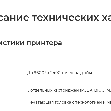
ание технических х
истики принтера
До 9600¹ x 2400 точек на дюйм
5 отдельных картриджей (PGBK, BK, C, M,
Печатающая головка с технологией FINE