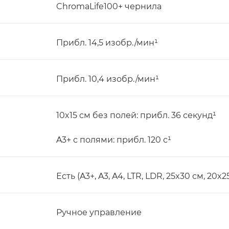
ChromaLife100+ чернила
Прибл. 14,5 изобр./мин¹
Прибл. 10,4 изобр./мин¹
10x15 см без полей: прибл. 36 секунд¹
A3+ с полями: прибл. 120 с¹
Есть (A3+, A3, A4, LTR, LDR, 25x30 см, 20x25
Ручное управление