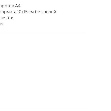
формата A4
формата 10x15 см без полей
печати
цы