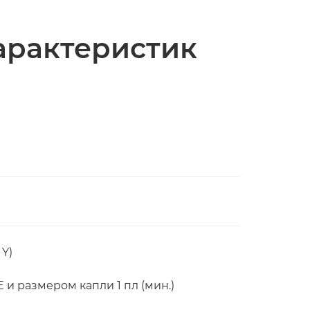
арактеристик
 Y)
 и размером капли 1 пл (мин.)