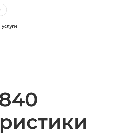
 услуги
6840
еристики