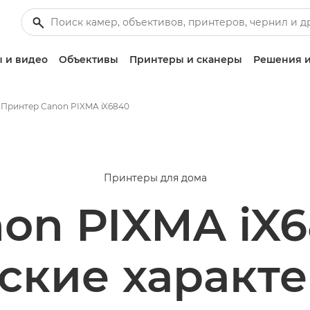
 и видео
Объективы
Принтеры и сканеры
Решения и
Принтер Canon PIXMA iX6840
Принтеры для дома
on PIXMA iX
ские характ