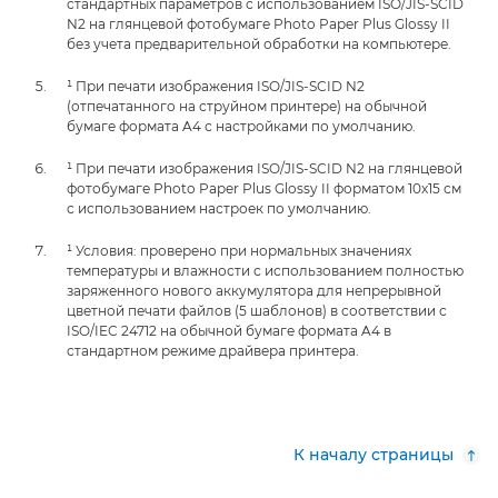
стандартных параметров с использованием ISO/JIS-SCID
N2 на глянцевой фотобумаге Photo Paper Plus Glossy II
без учета предварительной обработки на компьютере.
¹ При печати изображения ISO/JIS-SCID N2
(отпечатанного на струйном принтере) на обычной
бумаге формата A4 с настройками по умолчанию.
¹ При печати изображения ISO/JIS-SCID N2 на глянцевой
фотобумаге Photo Paper Plus Glossy II форматом 10x15 см
с использованием настроек по умолчанию.
¹ Условия: проверено при нормальных значениях
температуры и влажности с использованием полностью
заряженного нового аккумулятора для непрерывной
цветной печати файлов (5 шаблонов) в соответствии с
ISO/IEC 24712 на обычной бумаге формата A4 в
стандартном режиме драйвера принтера.
К началу страницы