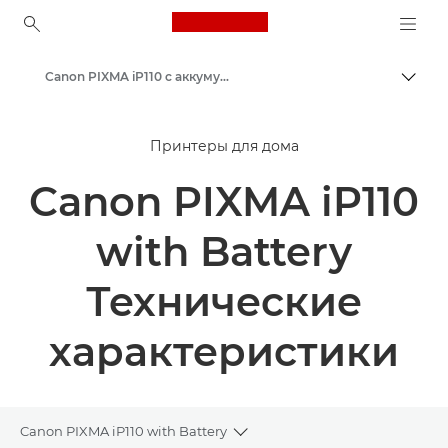
Canon Logo, back to ho
Canon PIXMA iP110 с аккумулятором - Струйные фотопринтеры
Пере
Canon
Принтеры для дома
Принтеры Canon
Canon PIXMA iP110
with Battery
Технические
характеристики
Canon PIXMA iP110 with Battery
Toggle breadcrumbs