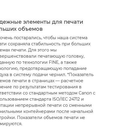
дежные элементы для печати
льших объемов
очень постарались, чтобы наша система
ати сохраняла стабильность при больших
емах печати. Для этого мы
вершенствовали печатающую головку,
данную по технологии FINE, а также
нологию, предотвращающую попадание
духа в систему подачи чернил. *Показатель
емов печати в страницах — расчетное
чение по результатам тестирования в
тветствии со стандартным методом Canon с
ользованием стандарта ISO/IEC 24712 и
тации непрерывной печати со сменными
нильными контейнерами после начальной
тройки. Показатели объемов печати не
мируются.