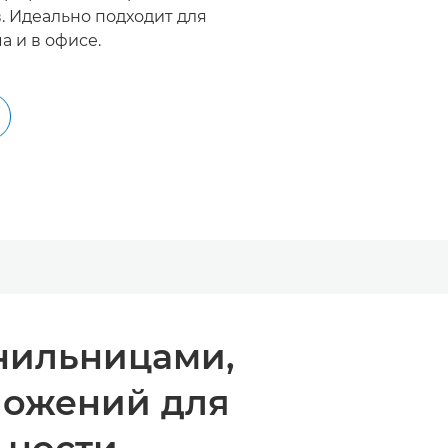
. Идеально подходит для
а и в офисе.
нильницами,
ложений для