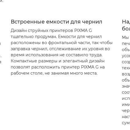
и.
Встроенные емкости для чернил
На
бо
Дизайн струйных принтеров PIXMA G
тщательно продуман. Емкости для чернил
Мы 
расположены во фронтальной части, так чтобы
и
печ
заправка чернил, отслеживание их уровня во
объ
время использования не составило труда.
.
усо
Компактные размеры и элегантный дизайн
з
соз
позволят расположить принтер PIXMA G на
тех
рабочем столе, не занимая много места.
воз
объ
зна
соо
исп
ими
чер
нас
сум