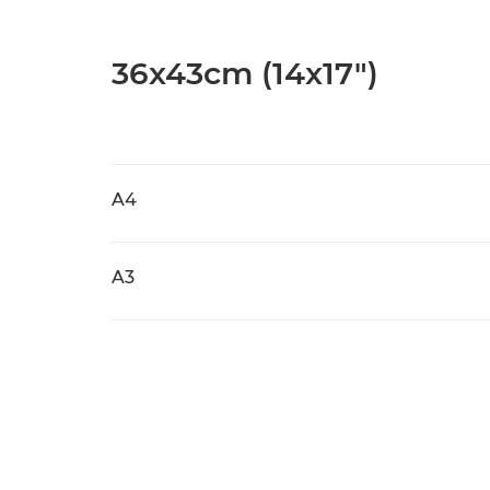
36x43cm (14x17")
A4
A3