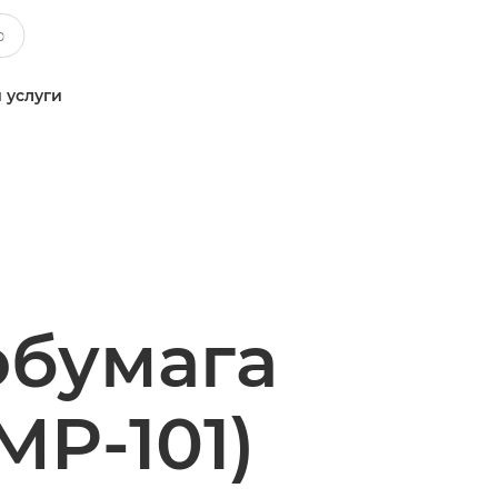
 услуги
обумага
MP-101)