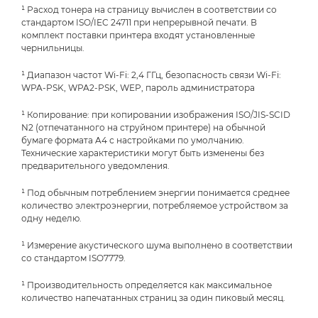
¹ Расход тонера на страницу вычислен в соответствии со
стандартом ISO/IEC 24711 при непрерывной печати. В
комплект поставки принтера входят установленные
чернильницы.
¹ Диапазон частот Wi-Fi: 2,4 ГГц, безопасность связи Wi-Fi:
WPA-PSK, WPA2-PSK, WEP, пароль администратора
¹ Копирование: при копировании изображения ISO/JIS-SCID
N2 (отпечатанного на струйном принтере) на обычной
бумаге формата A4 с настройками по умолчанию.
Технические характеристики могут быть изменены без
предварительного уведомления.
¹ Под обычным потреблением энергии понимается среднее
количество электроэнергии, потребляемое устройством за
одну неделю.
¹ Измерение акустического шума выполнено в соответствии
со стандартом ISO7779.
¹ Производительность определяется как максимальное
количество напечатанных страниц за один пиковый месяц.