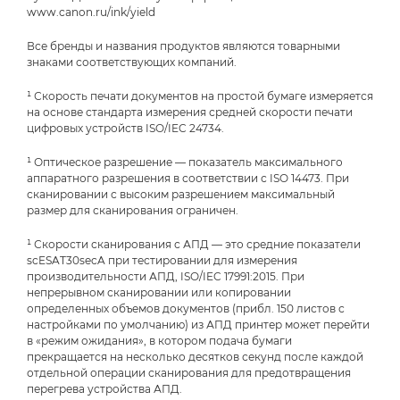
www.canon.ru/ink/yield
Все бренды и названия продуктов являются товарными
знаками соответствующих компаний.
¹ Скорость печати документов на простой бумаге измеряется
на основе стандарта измерения средней скорости печати
цифровых устройств ISO/IEC 24734.
¹ Оптическое разрешение — показатель максимального
аппаратного разрешения в соответствии с ISO 14473. При
сканировании с высоким разрешением максимальный
размер для сканирования ограничен.
¹ Скорости сканирования с АПД — это средние показатели
scESAT30secA при тестировании для измерения
производительности АПД, ISO/IEC 17991:2015. При
непрерывном сканировании или копировании
определенных объемов документов (прибл. 150 листов с
настройками по умолчанию) из АПД принтер может перейти
в «режим ожидания», в котором подача бумаги
прекращается на несколько десятков секунд после каждой
отдельной операции сканирования для предотвращения
перегрева устройства АПД.