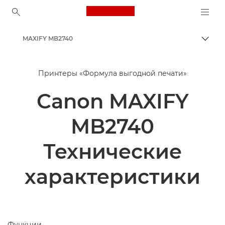
Canon Logo, back to ho
MAXIFY MB2740
Пере
Canon
Принтеры «Формула выгодной печати»
Принтеры Canon
Canon MAXIFY
Струйные принтеры для бизнеса - Inkjet
MB2740
Технические
характеристики
Функции