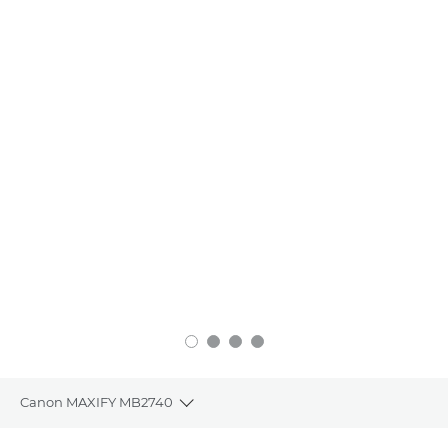
Canon MAXIFY MB2740
Toggle breadcrumbs