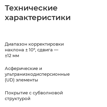
Общая информация
Технические
характеристики
Технические характеристики
Диапазон корректировки
наклона ± 10°, сдвига —
±12 мм
Асферические и
ультранизкодисперсионные
(UD) элементы
Покрытие с субволновой
структурой