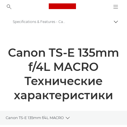
Canon Logo, back to ho
Specifications & Features - Canon TS-E 135mm f/4L MACRO - Canon TS-E 135mm f/4L MACRO
Пере
Canon
Объективы для камер Canon
Canon TS-E 135mm
Canon TS-E 135mm f/4L MACRO - Объективы - Камера и фотообъективы
f/4L MACRO
Технические
характеристики
Canon TS-E 135mm f/4L MACRO
Toggle breadcrumbs