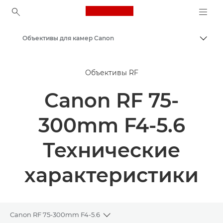
Canon Logo, back to ho
Объективы для камер Canon
Пере
Canon
Объективы RF
Canon RF 75-
300mm F4-5.6
Технические
характеристики
Canon RF 75-300mm F4-5.6
Toggle breadcrumbs