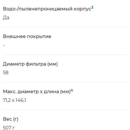
3
Водо-/пыленепроницаемый корпус
Да
Внешнее покрытие
-
Диаметр фильтра (мм)
58
4
Макс. диаметр x длина (мм)
71,2 x 146,1
Вес (г)
507 г