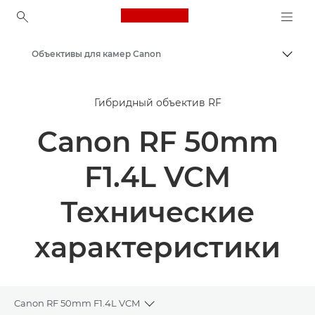
Canon Logo, back to ho
Объективы для камер Canon
Пере
Canon
Гибридный объектив RF
Canon RF 50mm
F1.4L VCM
Технические
характеристики
Canon RF 50mm F1.4L VCM
Toggle breadcrumbs