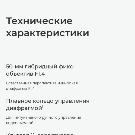
Общая информация
Технические
Технические характеристики
характеристики
50-мм гибридный фикс-
объектив F1.4
Естественная перспектива и широкая
диафрагма f/1.4
Плавное кольцо управления
1
диафрагмой
Для интуитивного ручного управления
видеосъемкой