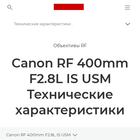
Canon Logo, back to ho
Технические характеристики и функции - Canon RF 400mm F2.8L IS USM - Объективы RF
Пере
Canon
Объективы RF
Объективы для камер Canon
Canon RF 400mm
Canon RF 400mm F2.8L IS USM - Объективы RF
F2.8L IS USM
Технические
характеристики
Canon RF 400mm F2.8L IS USM
Toggle breadcrumbs