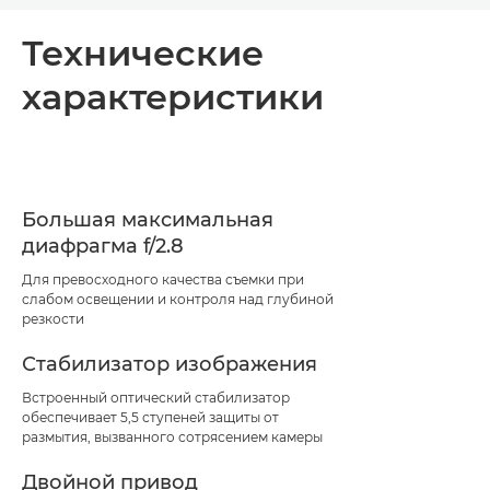
Общая информация
Технические
характеристики
Технические характеристики
Большая максимальная
диафрагма f/2.8
Для превосходного качества съемки при
слабом освещении и контроля над глубиной
резкости
Стабилизатор изображения
Встроенный оптический стабилизатор
обеспечивает 5,5 ступеней защиты от
размытия, вызванного сотрясением камеры
Двойной привод