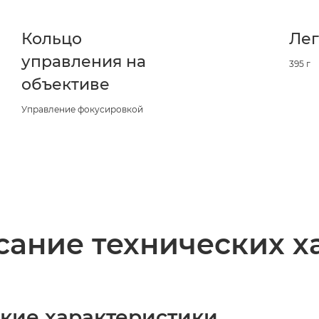
Кольцо
Лег
управления на
395 г
объективе
Управление фокусировкой
ание технических х
ские характеристики