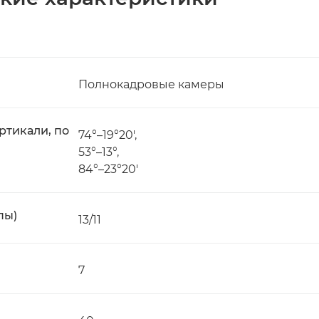
Полнокадровые камеры
ртикали, по
74°–19°20',
53°–13°,
84°–23°20'
пы)
13/11
7