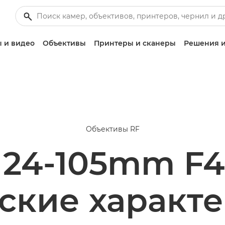
 и видео
Объективы
Принтеры и сканеры
Решения и
Объективы RF
24-105mm F4-
ские характ