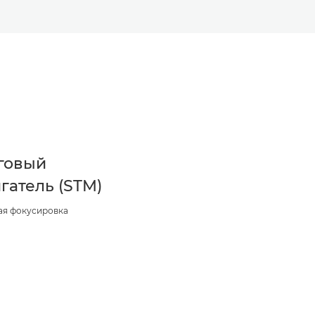
говый
гатель (STM)
ая фокусировка