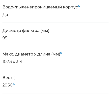
4
Водо-/пыленепроницаемый корпус
Да
Диаметр фильтра (мм)
95
5
Макс. диаметр x длина (мм)
102,3 x 314,1
Вес (г)
6
2060