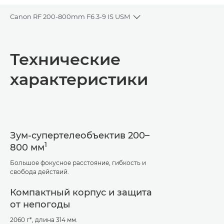
Canon RF 200-800mm F6.3-9 IS USM
Toggle breadcrumbs
Общая информация
Технические
Технические характеристики
характеристики
Зум-супертелеобъектив 200–
1
800 мм
Большое фокусное расстояние, гибкость и
свобода действий.
Компактный корпус и защита
от непогоды
2060 г*, длина 314 мм.