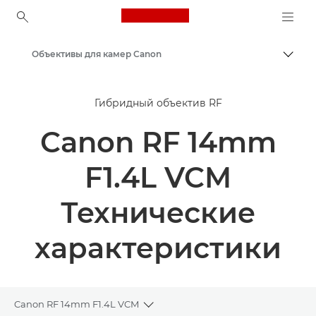
Canon Logo, back to ho
Объективы для камер Canon
Пере
Canon
Гибридный объектив RF
Canon RF 14mm
F1.4L VCM
Технические
характеристики
Canon RF 14mm F1.4L VCM
Toggle breadcrumbs