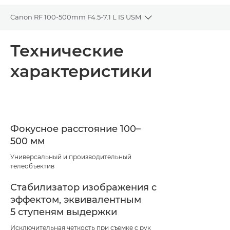
Canon RF 100-500mm F4.5-7.1 L IS USM
Toggle breadcrumbs
Общая информация
Технические
характеристики
Технические характеристики
Фокусное расстояние 100–
500 мм
Универсальный и производительный
телеобъектив
Стабилизатор изображения с
эффектом, эквивалентным
5 ступеням выдержки
Исключительная четкость при съемке с рук