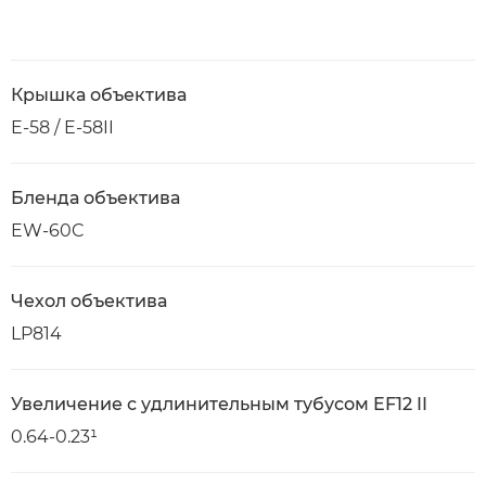
Крышка объектива
E-58 / E-58II
Бленда объектива
EW-60C
Чехол объектива
LP814
Увеличение с удлинительным тубусом EF12 II
0.64-0.23¹