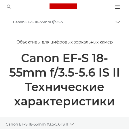
Canon Logo, back to ho
Canon EF-S 18-55mm f/3.5-5.6 IS II - Lenses - Camera & Photo lenses
Пере
Canon
Объективы для цифровых зеркальных камер
Объективы для камер Canon
Canon EF-S 18-
55mm f/3.5-5.6 IS II
Технические
характеристики
Canon EF-S 18-55mm f/3.5-5.6 IS II
Toggle breadcrumbs