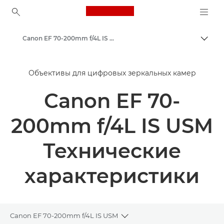
Canon Logo, back to ho
Canon EF 70-200mm f/4L IS USM - Объективы - Камера и фотообъективы
Пере
Canon
Объективы для цифровых зеркальных камер
Объективы для камер Canon
Canon EF 70-
200mm f/4L IS USM
Технические
характеристики
Canon EF 70-200mm f/4L IS USM
Toggle breadcrumbs