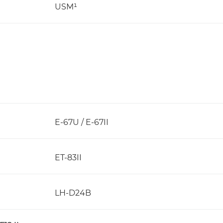
USM¹
E-67U / E-67II
ET-83II
LH-D24B