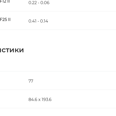
12 II
0.22 - 0.06
25 II
0.41 - 0.14
истики
77
84.6 x 193.6