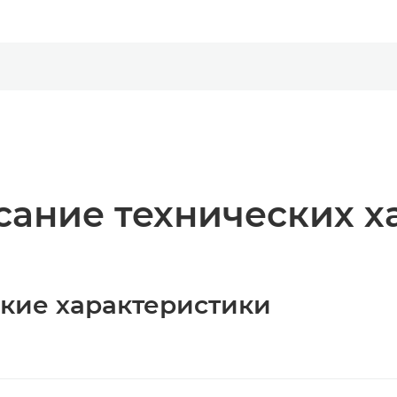
ание технических х
ские характеристики