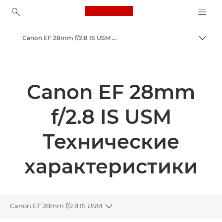
Canon Logo, back to ho
Canon EF 28mm f/2.8 IS USM - Объективы - Камера и фотообъективы
Пере
Canon
Объективы для камер Canon
Canon EF 28mm
f/2.8 IS USM
Технические
характеристики
Canon EF 28mm f/2.8 IS USM
Toggle breadcrumbs