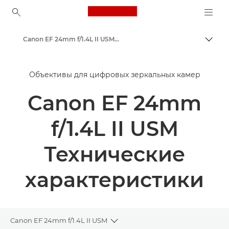
Canon Logo, back to ho
Canon EF 24mm f/1.4L II USM - Объективы - Камера и фотообъективы
Пере
Canon
Объективы для цифровых зеркальных камер
Объективы для камер Canon
Canon EF 24mm
f/1.4L II USM
Технические
характеристики
Canon EF 24mm f/1.4L II USM
Toggle breadcrumbs