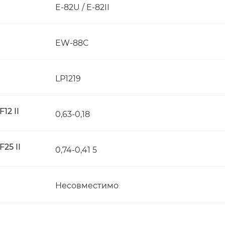
E-82U / E-82II
EW-88C
LP1219
12 II
0,63-0,18
25 II
0,74-0,41 5
Несовместимо