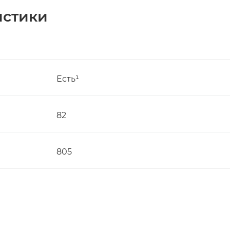
истики
Есть¹
82
805