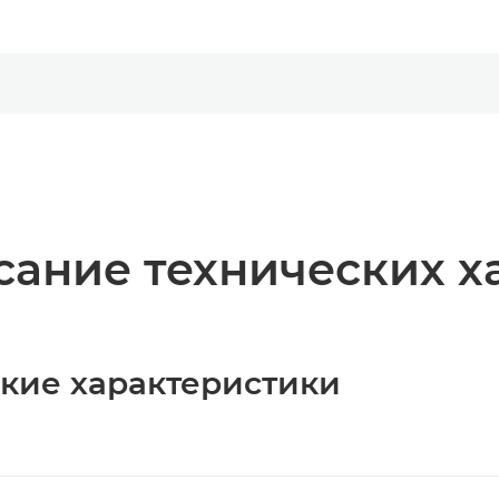
ание технических х
ские характеристики