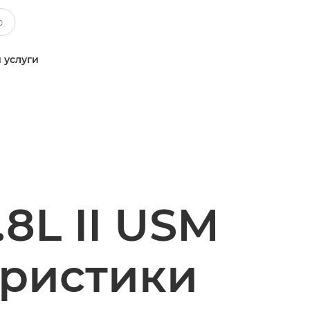
 услуги
8L II USM
еристики