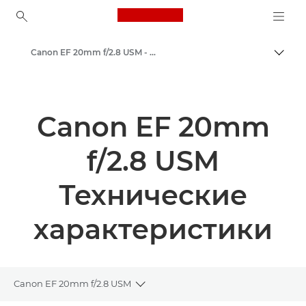
Canon Logo, back to ho
Canon EF 20mm f/2.8 USM - Объективы - Камера и фотообъективы
Пере
Canon
Объективы для камер Canon
Canon EF 20mm
f/2.8 USM
Технические
характеристики
Canon EF 20mm f/2.8 USM
Toggle breadcrumbs