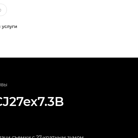
 услуги
ИВЫ
CJ27ex7.3B
ачи съемки с 27-кратным зумом