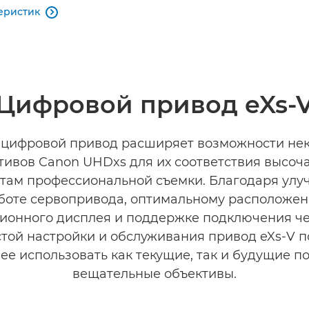
еристик

Цифровой привод eXs-
цифровой привод расширяет возможности не
тивов Canon UHDxs для их соответствия высо
там профессиональной съемки. Благодаря ул
боте сервопривода, оптимальному расположе
онного дисплея и поддержке подключения ч
стой настройки и обслуживания привод eXs-V п
ее использовать как текущие, так и будущие п
вещательные объективы.