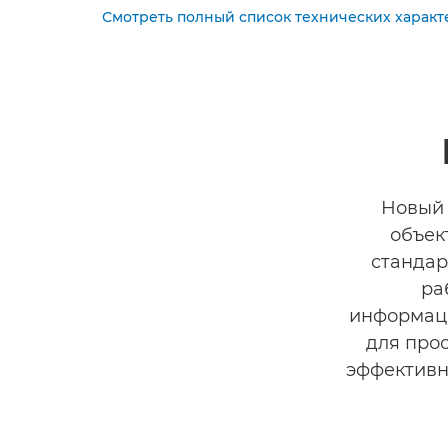
Смотреть полный список технических характ
Новый 
объек
стандар
ра
информаци
для про
эффективн