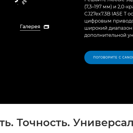
(7,3–197 мм) и 2,0
CJ27ex7.3B IASE T
цифровым приводо
Галерея

широкий диапазон
дополнительной ун
ПОГОВОРИТЕ С CANO
ть. Точность. Универсал