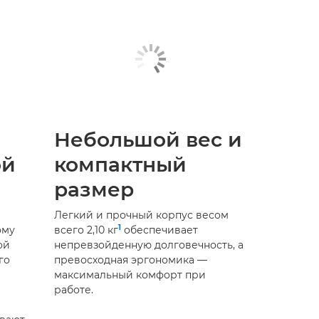
Небольшой вес и
ой
компактный
размер
Легкий и прочный корпус весом
1
ому
всего 2,10 кг
обеспечивает
ой
непревзойденную долговечность, а
го
превосходная эргономика —
максимальный комфорт при
работе.