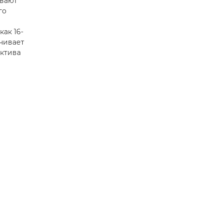
ывают
го
как 16-
чивает
ектива