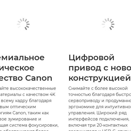
емиальное
Цифровой
ическое
привод с нов
ество Canon
конструкцией
айте высококачественные
Снимайте с более высокой
атериалы с качеством 4K
точностью благодаря быстр
 всему кадру благодаря
сервоприводу и продуманн
вым оптическим
эргономике для интуитивно
гиям Canon, таким как
управления. Широкий ряд
вое зумирование и
интерфейсов подключения,
щая система фокусировки,
включая три 20-контактных