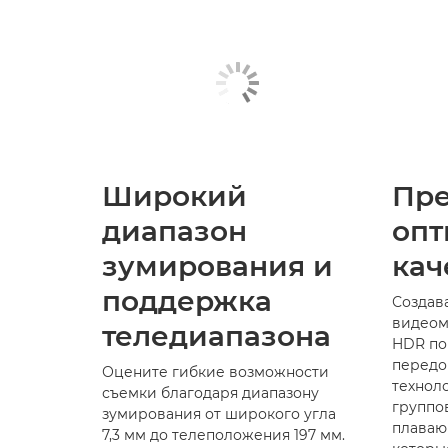
Широкий
Пр
диапазон
опт
зумирования и
кач
поддержка
Создав
видеом
теледиапазона
HDR по
передо
Оцените гибкие возможности
техноло
съемки благодаря диапазону
группо
зумирования от широкого угла
плаваю
7,3 мм до телеположения 197 мм.