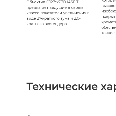
которы
Объектив CJ27ex7.3B IASE T
высоко
предлагает ведущие в своем
изобра
классе показатели увеличения в
покрыт
виде 27-кратного зума и 2,0-
хромат
кратного экстендера.
обеспе
точное
Технические ха