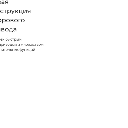
вая
струкция
фрового
ивода
ен быстрым
приводом и множеством
нительных функций