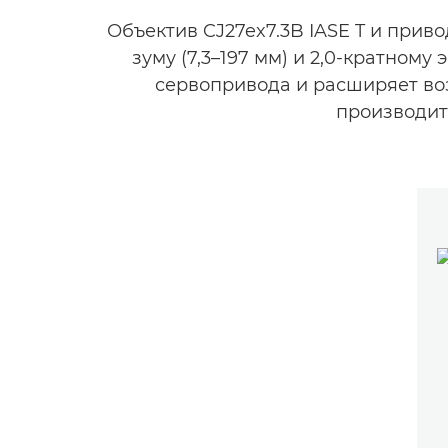
Объектив CJ27ex7.3B IASE T и при
зуму (7,3–197 мм) и 2,0-кратном
сервопривода и расширяет во
производит