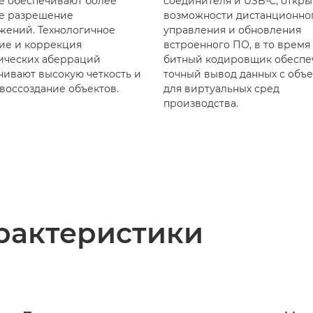
е обеспечивают более
соединителя и USB-C, откр
е разрешение
возможности дистанционно
жений. Технологичное
управления и обновления
ие и коррекция
встроенного ПО, в то время 
ических аберраций
битный кодировщик обеспе
чивают высокую четкость и
точный вывод данных с объ
 воссоздание объектов.
для виртуальных сред
производства.
рактеристики