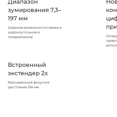
Диапазон
Но
зумирования 7,3–
кон
197 мм
ци
пр
Широкие возможности съемки в
широкоугольном и
Оснащ
теледиапазоне
серво
допол
Встроенный
экстендер 2x
Максимальное фокусное
расстояние 394 мм