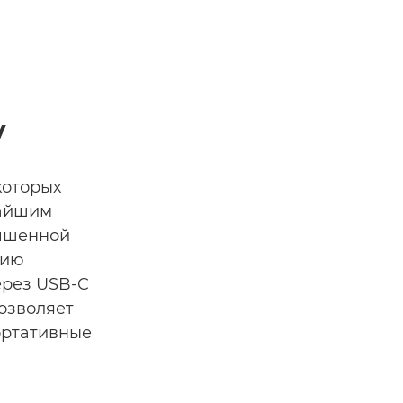
V
которых
чайшим
учшенной
нию
ерез USB-C
озволяет
ортативные