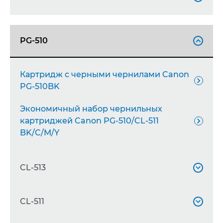

Canon CL-38 C/M/Y
Картридж увеличенной емкости с

PG-510
черными чернилами Canon PG-512XL

Картридж с черными чернилами Canon

PG-510BK
Экономичный набор чернильных
картриджей Canon PG-510/CL-511

BK/C/M/Y
CL-513

Картридж увеличенной емкости с
CL-511

цветными чернилами Canon CL-513XL
