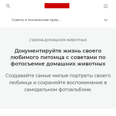
Canon Logo, back to ho
Советы и технические приемы по фотографии и печати
Пере
Canon
Мастерская творчества | Советы по фотографии и печати и руководства для покупателей
СЪЕМКА ДОМАШНИХ ЖИВОТНЫХ
Документируйте жизнь своего
любимого питомца с советами по
фотосъемке домашних животных
Создавайте самые милые портреты своего
любимца и сохраняйте воспоминания в
самодельном фотоальбоме.