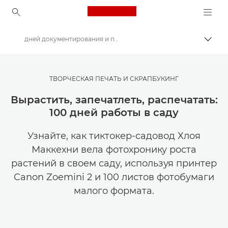
Canon Logo, back to ho
дней документирования и печать наклеек
Пере
Canon
Мастерская творчества | Советы по фотографии и печати и руководства для покупателей
ТВОРЧЕСКАЯ ПЕЧАТЬ И СКРАПБУКИНГ
Истории о фотографии и творчестве
Вырастить, запечатлеть, распечатать:
100 дней работы в саду
Узнайте, как тиктокер-садовод Хлоя
Маккехни вела фотохронику роста
растений в своем саду, используя принтер
Canon Zoemini 2 и 100 листов фотобумаги
малого формата.