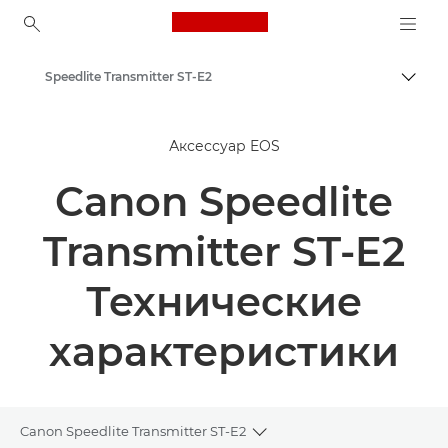
Canon Logo, back to ho
Speedlite Transmitter ST-E2
Пере
Canon
Аксессуар EOS
Canon Speedlite
Transmitter ST-E2
Технические
характеристики
Canon Speedlite Transmitter ST-E2
Toggle breadcrumbs