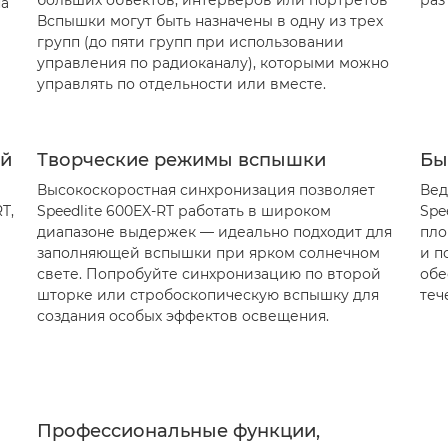
больших объектов, интерьеров или портретов
раз
на
Вспышки могут быть назначены в одну из трех
групп (до пяти групп при использовании
управления по радиоканалу), которыми можно
управлять по отдельности или вместе.
ой
Творческие режимы вспышки
Бы
Высокоскоростная синхронизация позволяет
Вед
T,
Speedlite 600EX-RT работать в широком
Spe
диапазоне выдержек — идеально подходит для
пло
заполняющей вспышки при ярком солнечном
и п
свете. Попробуйте синхронизацию по второй
обе
шторке или стробоскопическую вспышку для
теч
создания особых эффектов освещения.
Профессиональные функции,