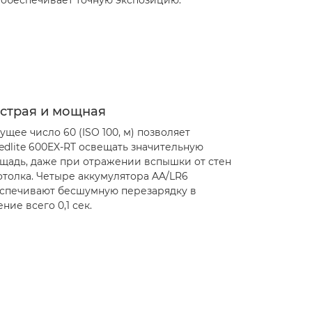
 обеспечивает точную экспозицию.
страя и мощная
ущее число 60 (ISO 100, м) позволяет
edlite 600EX-RT освещать значительную
щадь, даже при отражении вспышки от стен
отолка. Четыре аккумулятора AA/LR6
спечивают бесшумную перезарядку в
ение всего 0,1 сек.