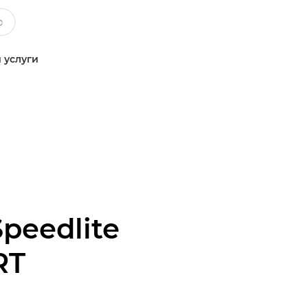
 услуги
Speedlite
RT