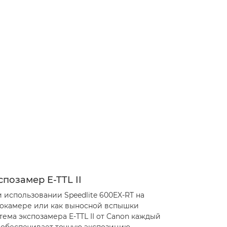
спозамер E-TTL II
 использовании Speedlite 600EX-RT на
окамере или как выносной вспышки
тема экспозамера E-TTL II от Canon каждый