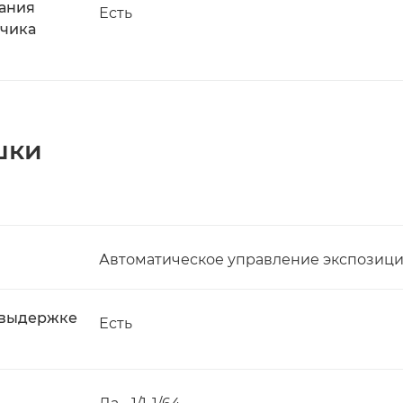
вания
Есть
тчика
шки
Автоматическое управление экспозиц
 выдержке
Есть