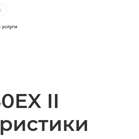
 услуги
0EX II
еристики