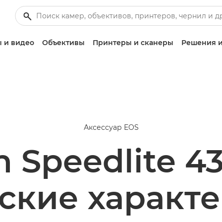
 и видео
Объективы
Принтеры и сканеры
Решения и
Аксессуар EOS
 Speedlite 43
ские характ