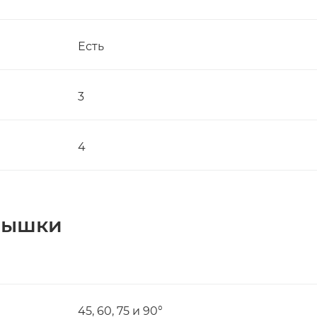
Есть
3
4
пышки
45, 60, 75 и 90°