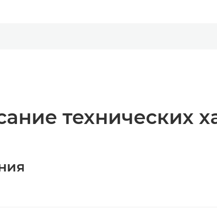
ание технических х
ния