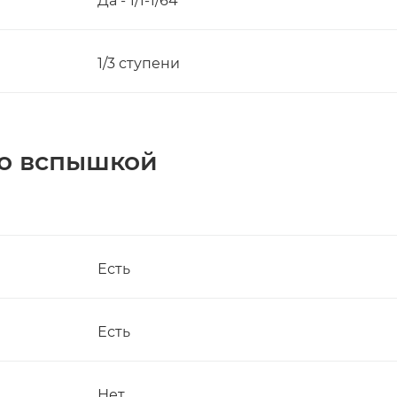
Да - 1/1-1/64
1/3 ступени
со вспышкой
Есть
Есть
Нет