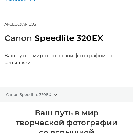
АКСЕССУАР EOS
Canon
Speedlite 320EX
Ваш путь в мир творческой фотографии со
вспышкой
Canon Speedlite 320EX
Toggle breadcrumbs
Общая информация
Ваш путь в мир
творческой фотографии
Технические характеристики
со вспышкой