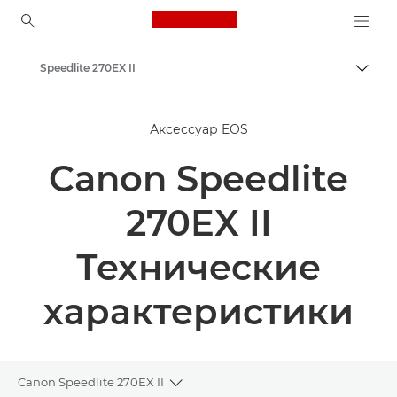
Canon Logo, back to ho
Speedlite 270EX II
Пере
Canon
Аксессуар EOS
Canon Speedlite
270EX II
Технические
характеристики
Canon Speedlite 270EX II
Toggle breadcrumbs