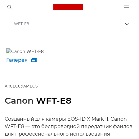
Canon Logo, back to ho
WFT-E8
Пере
Canon
Галерея

АКСЕССУАР EOS
Canon
WFT-E8
Созданный для камеры EOS-1D X Mark II, Canon
WFT-E8 –– это беспроводной передатчик файлов
для профессионального использования