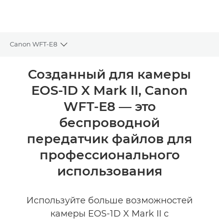
Canon WFT-E8
Toggle breadcrumbs
Общая информация
Созданный для камеры
EOS-1D X Mark II, Canon
Технические характеристики
WFT-E8 –– это
беспроводной
передатчик файлов для
профессионального
использования
Используйте больше возможностей
камеры EOS-1D X Mark II с