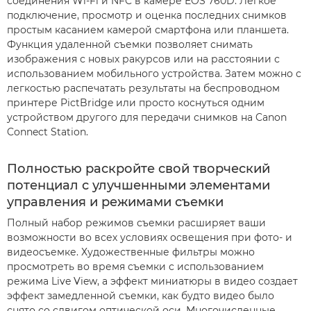
соединения Wi-Fi и NFC в камере EOS 760D. Легкое
подключение, просмотр и оценка последних снимков
простым касанием камерой смартфона или планшета.
Функция удаленной съемки позволяет снимать
изображения с новых ракурсов или на расстоянии с
использованием мобильного устройства. Затем можно с
легкостью распечатать результаты на беспроводном
принтере PictBridge или просто коснуться одним
устройством другого для передачи снимков на Canon
Connect Station.
Полностью раскройте свой творческий
потенциал с улучшенными элементами
управления и режимами съемки
Полный набор режимов съемки расширяет ваши
возможности во всех условиях освещения при фото- и
видеосъемке. Художественные фильтры можно
просмотреть во время съемки с использованием
режима Live View, а эффект миниатюры в видео создает
эффект замедленной съемки, как будто видео было
снято со сдвигом оптической оси. Многочисленные