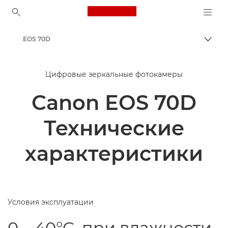
Canon Logo, back to ho
EOS 70D
Пере
Canon
Цифровые зеркальные фотокамеры
Canon EOS 70D
Технические
характеристики
Условия эксплуатации
0 – 40°C, при влажности