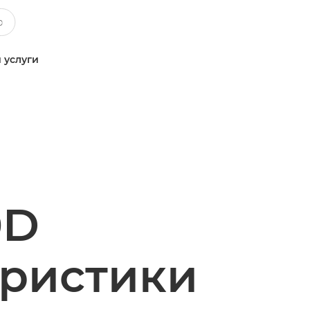
 услуги
0D
еристики