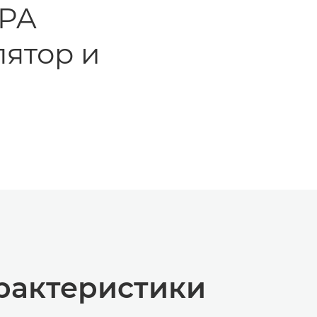
IPA
лятор и
рактеристики