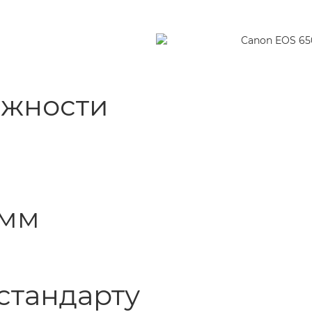
лажности
8 мм
 стандарту