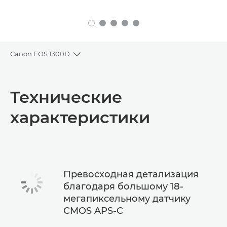
Canon EOS 1300D
Toggle breadcrumbs
Общая информация
Технические
Технические характеристики
характеристики
Превосходная детализация
благодаря большому 18-
мегапиксельному датчику
CMOS APS-C