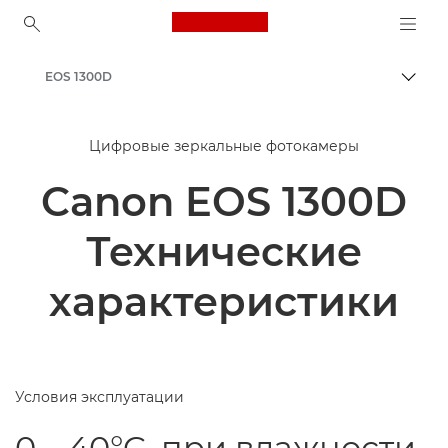
Canon Logo, back to ho
EOS 1300D
Пере
Canon
Цифровые зеркальные фотокамеры
Canon EOS 1300D
Технические
характеристики
Условия эксплуатации
0 – 40°C, при влажности